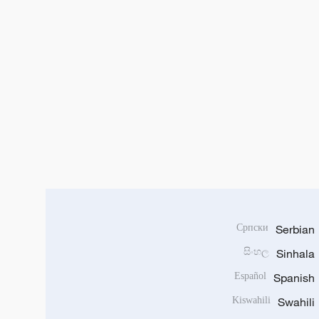
Српски
Serbian
සිංහල
Sinhala
Español
Spanish
Kiswahili
Swahili