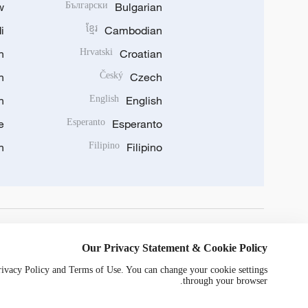
w
Български
Bulgarian
i
ខ្មែរ
Cambodian
n
Hrvatski
Croatian
n
Český
Czech
n
English
English
e
Esperanto
Esperanto
n
Filipino
Filipino
DOWNLOAD OUR APP
Our Privacy Statement & Cookie Policy
Privacy Policy and Terms of Use. You can change your cookie settings
through your browser.