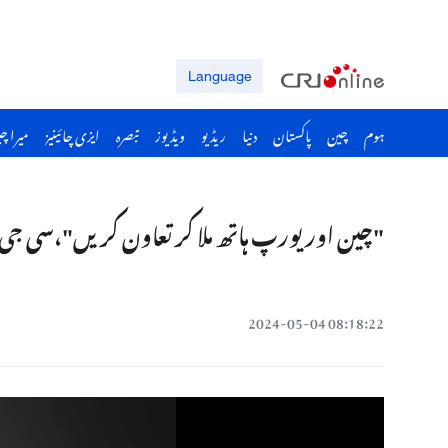
Language
ہوم
چین
پاکستان
دنیا
ریڈیو
ویڈیوز
تبصرہ
ایزی چائینیز
میرا چ
"چین اور یورپ ہاتھ ملا کر تعاون کریں"،سی جی ٹی
08:18:22 2024-05-04