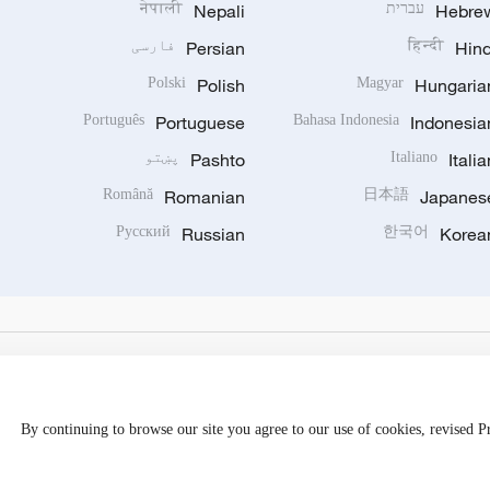
Hebre
עברית
Nepali
नेपाली
Hind
हिन्दी
Persian
فارسی
Polski
Polish
Magyar
Hungaria
Português
Portuguese
Bahasa Indonesia
Indonesia
Italia
Italiano
Pashto
پښتو
Română
Romanian
日本語
Japanes
Русский
Russian
한국어
Korea
By continuing to browse our site you agree to our use of cookies, revised 