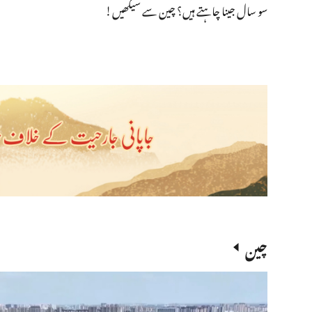
سو سال جینا چاہتے ہیں؟ چین سے سیکھیں!
چین