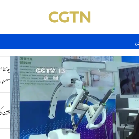
ین
مصنوعا
چین کی