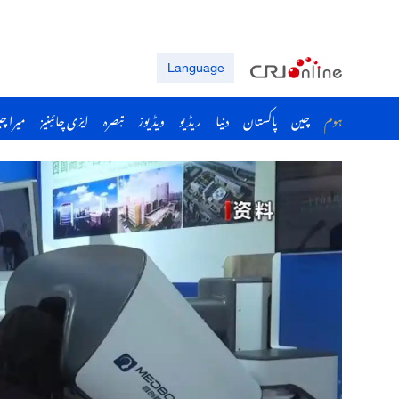
Language
ہوم
چین
پاکستان
دنیا
ریڈیو
ویڈیوز
تبصرہ
ایزی چائینیز
میرا چ