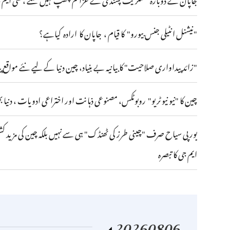
"نیشنل انٹیلی جنس بیورو" کا قیام ، جاپان کا ارادہ کیاہے؟
"زائد پیداواری صلاحیت" کا بیانیہ بے بنیاد، چین دنیا کے لیے نئے مواقع پی
چین کا "نیو نیو ٹریو" روبوٹکس، مصنوعی ذہانت اور اختراعی ادویات ، دنیا 
یورپی سیاح صرف "چینی طرز کی ٹھنڈک" ہی سے نہیں بلکہ چین کی مزید ک
ایم جی کا تبصرہ
20260806