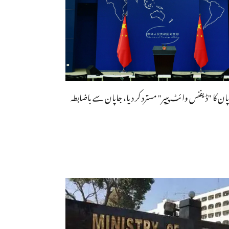
ن کا "ڈیفنس وائٹ پیپر" مسترد کر دیا، جاپان سے باضابطہ