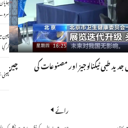
جاپان 
سرو
کر گیا
جاپا
یں مضمر ہے
چینی بح
رائے
کا تبصرہ
"عروج و زوال کے نظریے" سے نکل کر عالمی رائے عامہ کے بدلنے ک