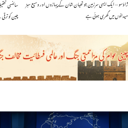
ژاؤسو — ایک ایسی سرزمین جو تھیان شان کے پہاڑوں اور وسیع سبز
سائنسی تحقی
میدانوں میں گھری ہوئی ہے
چین کو ترقی