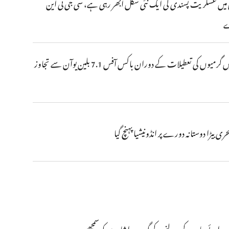
میں عسکریت پسندی کی ایک نئی شکل ابھر رہی ہے، سی جی ٹی این
ے
چین میں گرمیوں کی تعطیلات کے دوران باکس آفس 7.1 بلین یوآن سے تجاوز
ن میں عسکریت پسندی کی ایک نئی شکل ابھر رہی
ری بیڑا دوستانہ دورے پر انڈونیشیا پہنچ گیا
ے گہرے اشاروں کو سمجھیں