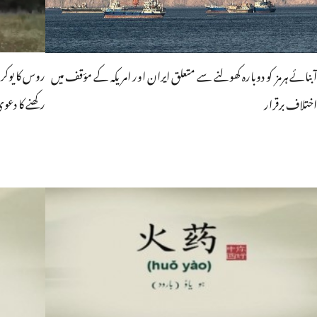
روس کا یوکر
آبنائے ہرمز کو دوبارہ کھولنے سے متعلق ایران اور امریکہ کے مؤقف میں
رکھنے کا دعوی
اختلاف برقرار