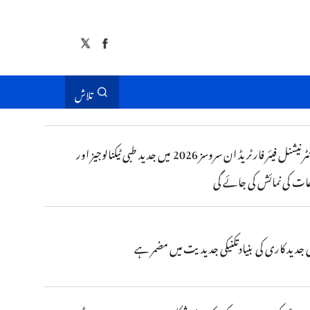
تلاش
چائنا انٹرنیشنل فیئر فار ٹریڈ ان سروسز 2026 میں جدید طبی ٹیکنالوجیز اور
ت کی نمائش کی جائے گی
 جدید کاری کی بنیادتکنیکی جدیدیت میں مضمر ہے