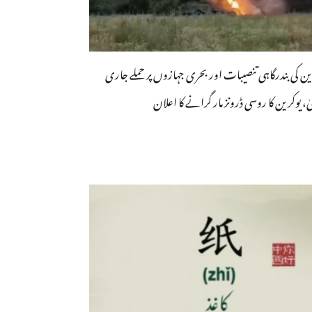
ین کی بندرگاہی تنصیبات اور بحری جہازوں پر حملے جاری
ٰ، یوکرین کا روسی ڈرونز مار گرانے کا اعلان