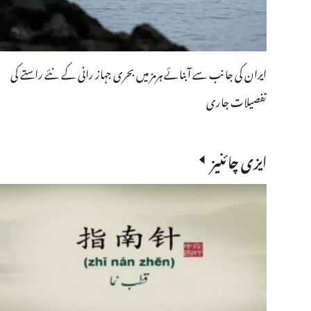
ایران کی جانب سے آبنائے ہرمز میں بحری جہاز رانی کے نئے راستے کی
تفصیلات جاری
ایزی چائنیز