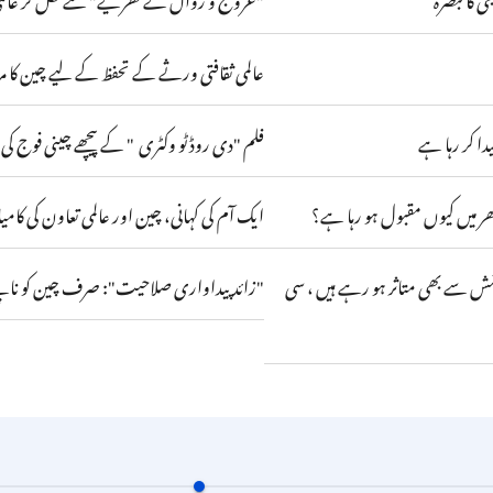
عالمی ثقافتی ورثے کے تحفظ کے لیے چین کا مرب
دا کر رہا ہے
فلم "دی روڈ ٹو وکٹری " کے پیچھے چینی فوج ک
بھر میں کیوں مقبول ہو رہا ہے؟
ایک آم کی کہانی، چین اور عالمی تعاون کی کا
شش سے بھی متاثر ہو رہے ہیں ، سی
"زائد پیداواری صلاحیت": صرف چین کو ناپنے 