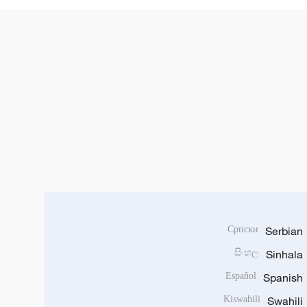
Српски
Serbian
සිංහල
Sinhala
Español
Spanish
Kiswahili
Swahili