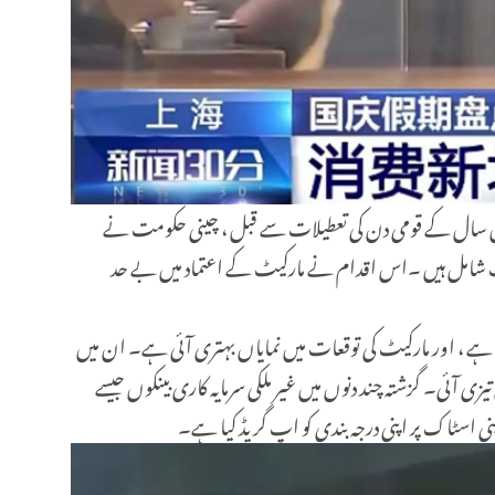
 بحث ہے۔ رواں سال کے قومی دن کی تعطیلات سے قبل ، چینی حکومت نے
مات شامل ہیں ۔اس اقدام نے مارکیٹ کے اعتماد میں بے حد
ا ہے ، اور مارکیٹ کی توقعات میں نمایاں بہتری آئی ہے۔ ان میں
ی آئی۔ گزشتہ چند دنوں میں غیر ملکی سرمایہ کاری بینکوں جیسے
 اسٹاک پر اپنی درجہ بندی کو اپ گریڈ کیا ہے۔