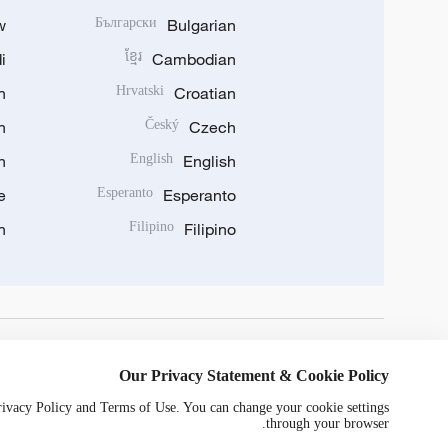
w
Български
Bulgarian
i
ខ្មែរ
Cambodian
n
Hrvatski
Croatian
n
Český
Czech
n
English
English
e
Esperanto
Esperanto
n
Filipino
Filipino
DOWNLOAD OUR APP
Our Privacy Statement & Cookie Policy
Privacy Policy and Terms of Use. You can change your cookie settings
through your browser.