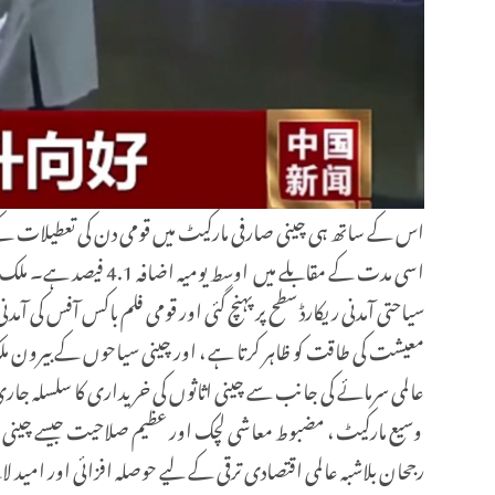
معیشت کی طاقت کو ظاہر کرتا ہے ، اور چینی سیاحوں کے بیرون م
عالمی سرمائے کی جانب سے چینی اثاثوں کی خریداری کا سلسلہ جا
وسیع مارکیٹ ، مضبوط معاشی لچک اور عظیم صلاحیت جیسے چینی
رجحان بلاشبہ عالمی اقتصادی ترقی کے لیے حوصلہ افزائی اور امید ل