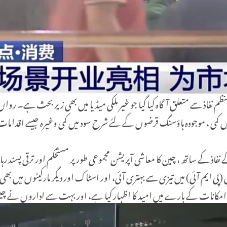
لیسیوں کے پیکیج کے منظم نفاذ سے متعلق آگاہ کیا گیا جو غیر ملکی میڈیا میں بھی زیر
یں کمی ، موجودہ ہاؤسنگ قرضوں کے لئے شرح سود میں کمی وغیرہ جیسے اقدا
اذ کے ساتھ ، چین کا معاشی آپریشن مجموعی طور پر مستحکم اور ترقی پسند رہ
 ایم آئی) میں تیزی سے بہتری آئی، اور اسٹاک اور دیگر مارکیٹوں میں بھی تیز
ے امکانات کے بارے میں امید کا اظہار کیا ہے، اور بہت سے اداروں نے چینی