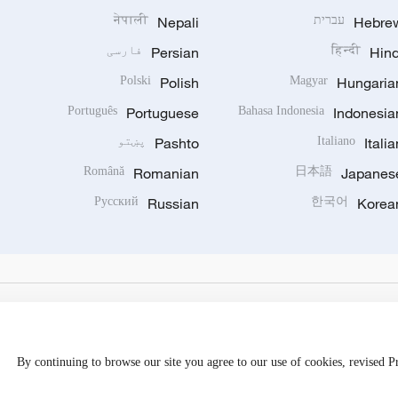
Hebre
עברית
Nepali
नेपाली
Hind
हिन्दी
Persian
فارسی
Polski
Polish
Magyar
Hungaria
Português
Portuguese
Bahasa Indonesia
Indonesia
Italia
Italiano
Pashto
پښتو
Română
Romanian
日本語
Japanes
Русский
Russian
한국어
Korea
By continuing to browse our site you agree to our use of cookies, revised 