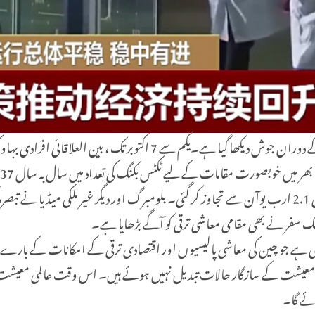
سیاحتی آمدنی ریکارڈ سطح پر پہنچ گئی اور قومی فلم باکس آفس کی آمدنی 2.1 ارب یوآن سے تجاوز کر گئی۔ بلومبرگ 
لک سفر نے بھی مقامی معاشی ترقی کو آگے بڑھایا ہے۔
ری ہے جو چین کی معاشی پالیسیوں اور اقتصادی ترقی کے امکانات کے بارے
 معیشت کے سازگار حالات تبدیل نہیں ہوئے ہیں۔ اس وقت عالمی معیشت 
ائے گا۔