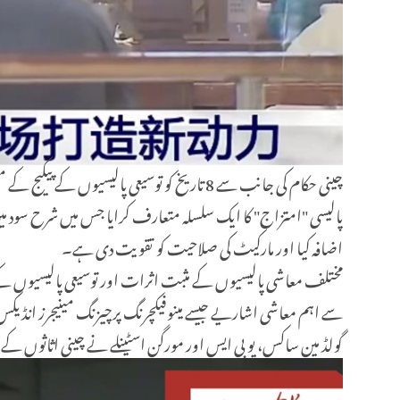
چینی حکام کی جانب سے 8 تاریخ کو توسیعی پا
پالیسی "امتزاج" کا ایک سلسلہ متعارف کرایا جس میں شرح سود م
اضافہ کیا اور مارکیٹ کی صلاحیت کو تقویت دی ہے۔
مختلف معاشی پالیسیوں کے مثبت اثرات اور توسیعی پالیسیوں کے نف
سے اہم معاشی اشاریے جیسے مینوفیکچرنگ پرچیزنگ مینیجرز انڈیکس (پی
گولڈ مین ساکس، یو بی ایس اور مورگن اسٹینلے نے چینی اثاثوں ک