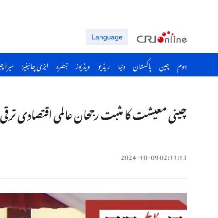
Language
ہوم
چین
پاکستان
دنیا
ریڈیو
ویڈیوز
تبصرہ
ایزی چائینیز
میرا چ
چینی معیشت کا مثبت رجحان عالمی اقتصادی ترقی 
02:11:13 2024-10-09