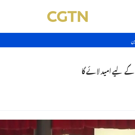
ین
کے لیے امید لائے گا