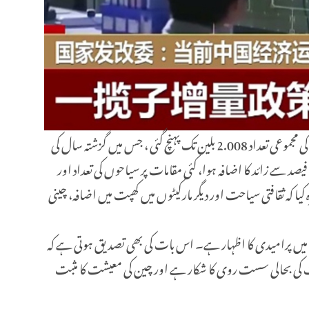
اس کے ساتھ ہی چینی صارفی مارکیٹ میں قومی دن کی تعطیلات کے دوران جوش دیکھا گیا ہے۔یکم سے 7 اکتوبر تک ، بین العلاقائی افرادی بہاو کی مجموعی تعداد 2.008 بلین تک پہنچ گئی ، جس میں گزشتہ سال کی
اسی مدت کے مقابلے میں اوسط یومیہ اضافہ 4.1 فیصد ہے۔ ملک بھر میں خوبصورت مقامات کے لیے ٹکٹس بکنگ کی تعداد میں سال بہ سال 37 فیصد سے زائد کا اضافہ ہوا، کئی مقامات پر سیاحوں کی تعداد اور
اور دیگر غیر ملکی میڈیا نے تبصرہ کیا کہ ثقافتی سیاحت اور دیگر مارکیٹوں میں کھپت میں اضافہ، چینی
 میں پرامیدی کا اظہار ہے۔ اس بات کی بھی تصدیق ہوتی ہے کہ
کی بحالی سست روی کا شکار ہے اور چین کی معیشت کا مثبت