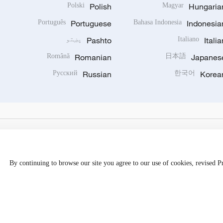
Polski
Polish
Magyar
Hungaria
Português
Portuguese
Bahasa Indonesia
Indonesia
Italia
Italiano
Pashto
پښتو
Română
Romanian
日本語
Japanes
Русский
Russian
한국어
Korea
By continuing to browse our site you agree to our use of cookies, revised 