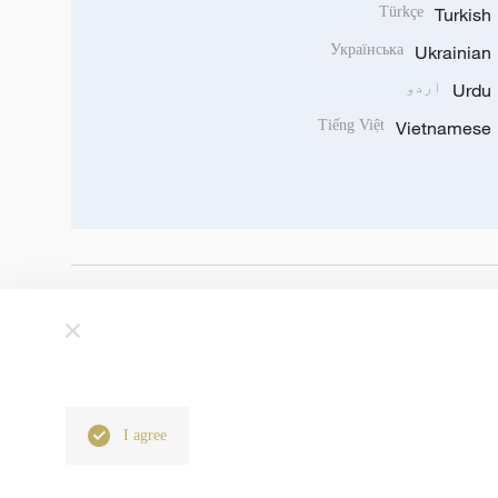
Türkçe
Turkish
Українська
Ukrainian
Urdu
اردو
Tiếng Việt
Vietnamese
I agree