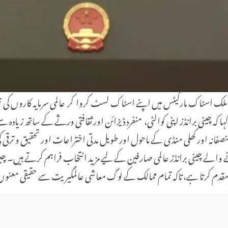
 چینی برانڈز اپنی کوالٹی، منفرد ڈیزائن اور ثقافتی ورثے کے ساتھ زیادہ
نصفانہ اور کھلی منڈی کے ماحول اور طویل مدتی اختراعات اور تحقیق و ترقی 
پر جانے والے چینی برانڈز عالمی صارفین کے لیے مزید انتخاب فراہم کرتے ہی
خیر مقدم کرتا ہے، تاکہ تمام ممالک کے لوگ معاشی عالمگیریت سے حقیقی معنو