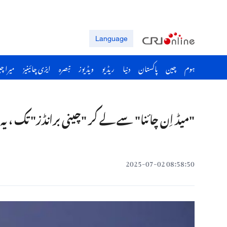
Language
ہوم
چین
پاکستان
دنیا
ریڈیو
ویڈیوز
تبصرہ
ایزی چائینیز
میرا چ
"میڈ اِن چائنا" سے لے کر "چینی برانڈز" تک ، یہ 
08:58:50 2025-07-02