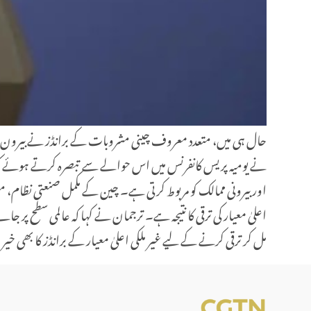
نے یومیہ پریس کانفرنس میں اس حوالے سے تبصرہ کرتے ہوئے کہا کہ
اور بیرونی ممالک کو مربوط کرتی ہے۔ چین کے مکمل صنعتی نظام، م
اعلیٰ معیار کی ترقی کا نتیجہ ہے۔ ترجمان نے کہا کہ عالمی سطح 
مل کر ترقی کرنے کے لیے غیر ملکی اعلیٰ معیار کے برانڈز کا بھی 