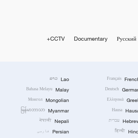
CCTV+
Documentary
Русский
ລາວ
Lao
Français
Frenc
Bahasa Melayu
Malay
Deutsch
Germa
Монгол
Mongolian
Ελληνικά
Gree
မြန်မာဘာသာ
Myanmar
Hausa
Haus
Hebre
עברית
Nepali
नेपाली
Hind
हिन्दी
Persian
فارسی