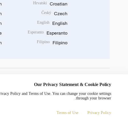
n
Hrvatski
Croatian
n
Český
Czech
n
English
English
e
Esperanto
Esperanto
n
Filipino
Filipino
DOWNLOAD OUR APP
Our Privacy Statement & Cookie Policy
Privacy Policy and Terms of Use. You can change your cookie settings
through your browser.
Terms of Use
Privacy Policy
© China Radio International.CRI. All Rights Reserved. 16A Shijingshan Road, Beijing, China. 100040