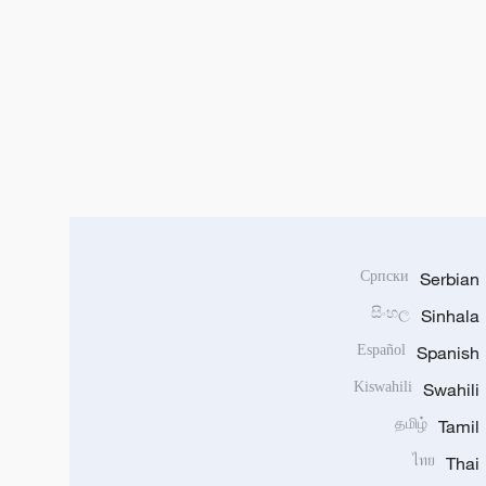
Српски
Serbian
සිංහල
Sinhala
Español
Spanish
Kiswahili
Swahili
தமிழ்
Tamil
ไทย
Thai