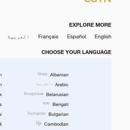
EXPLORE MORE
English
Español
Français
العربية
CHOOSE YOUR LANGUAGE
h
Shqip
Albanian
Arabic
العربية
n
k
Беларуская
Belarusian
a
বাংলা
Bengali
w
Български
Bulgarian
i
ខ្មែរ
Cambodian