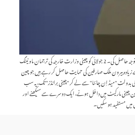
حال ہی میں، متعدد معروف چینی مشروبات کے برانڈز نے بیرون ملک اسٹاک مارکیٹس میں اپنے اسٹاک لسٹ کروا کر عالمی سرمایہ کاروں کی توجہ حاصل کی۔ 2 جولائی کو چینی وزارت خارجہ کی ترجمان ماو نینگ
 سے زیادہ بیرون ملک صارفین کی حمایت حاصل کر رہے ہیں جو چین
کی بدولت "میڈ اِن چائنا" سے لے کر "چینی برانڈز" تک، یہ سب
ں۔ چین چینی مارکیٹ میں داخل ہونے، ایک دوسرے سے سیکھنے اور
ں میں مستفید ہو سکیں۔