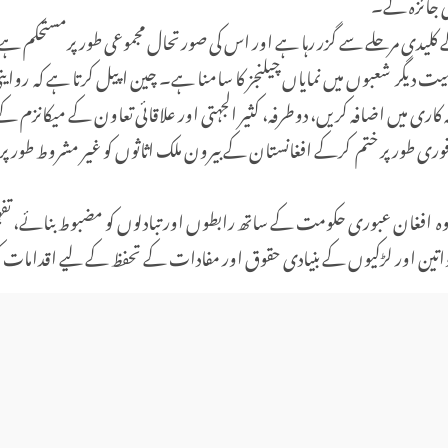
ضی جائزہ لے۔
 کلیدی مرحلے سے گزر رہا ہے اور اس کی صورتحال مجموعی طور پرمستحکم ہے
یگر شعبوں میں نمایاں چیلنجز کا سامنا ہے۔ چین اپیل کرتا ہے کہ روایتی 
ہ کاری میں اضافہ کریں، دوطرفہ، کثیر الجہتی اور علاقائی تعاون کے میکانزم کے
وری طور پر ختم کرکے افغانستان کے بیرون ملک اثاثوں کو غیر مشروط طور پر وا
کہ وہ افغان عبوری حکومت کے ساتھ رابطوں اور تبادلوں کو مضبوط بنائے، تف
اتین اور لڑکیوں کے بنیادی حقوق اور مفادات کے تحفظ کے لیے اقداما