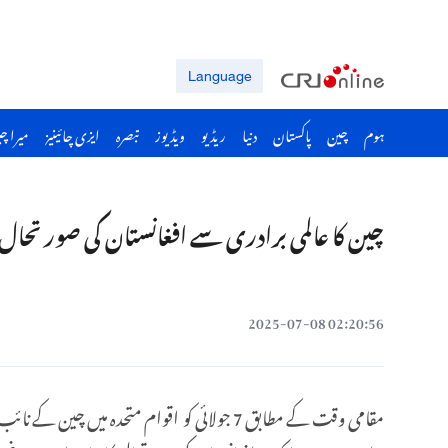
Language
ہوم
چین
پاکستان
دنیا
ریڈیو
ویڈیوز
تبصرہ
ایزی چائینیز
میرا چ
چین کا عالمی برادری سے افغانستان کی صورتحال کا
02:20:56 2025-07-08
مقامی وقت کے مطابق 7 جولائی کو اقوام متح