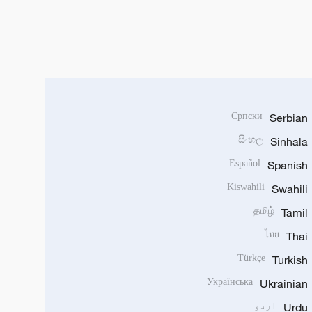
Српски
Serbian
සිංහල
Sinhala
Español
Spanish
Kiswahili
Swahili
தமிழ்
Tamil
ไทย
Thai
Türkçe
Turkish
Українська
Ukrainian
Urdu
اردو