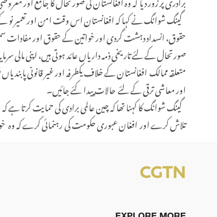
برادری پر زور دیا کہ وہ افغانستان کی صورتحال کا جامع اور معرو
گینگ شوانگ نے کہا کہ افغانستان اس وقت امن اور تعمیر نو کے
حقوق، انسداد دہشت گردی اور خواتین کے حقوق اور مفادات سمیت د
صورتحال کے لئے تاریخی ذمہ داریاں عائد ہوتی ہیں، اپنی مالی سرمای
متعلقہ ممالک افغانستان کے خلاف یکطرفہ اور غیر قانونی پابندیاں ف
اور معاشی ترقی کے لئے حالات پیدا کئے جائیں۔
گینگ شوانگ کا کہنا تھا کہ چین عالمی برادی کی حمایت کرتا ہے 
تلاش کرے اور افغان عبوری حکومت کی رہنمائی کرے کہ وہ خو
EXPLORE MORE