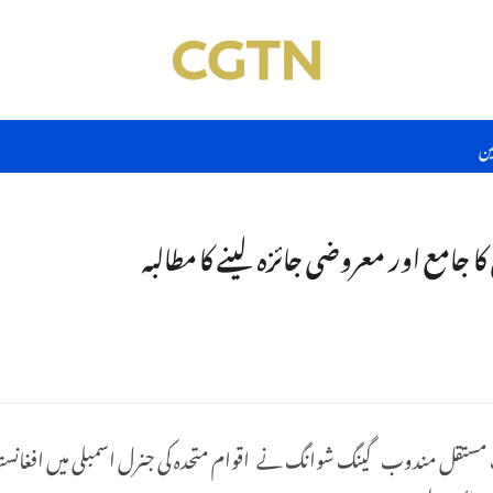
ین
 جامع اور معروضی جائزہ لینے کا مطالبہ
دہ میں چین کے نائب مستقل مندوب گینگ شوانگ نے اقوام متحدہ کی جنرل اسمبلی میں 