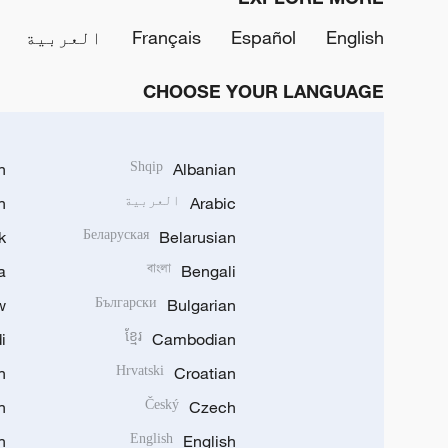
English
Español
Français
العربية
CHOOSE YOUR LANGUAGE
h
Shqip
Albanian
Arabic
العربية
n
k
Беларуская
Belarusian
a
বাংলা
Bengali
w
Български
Bulgarian
i
ខ្មែរ
Cambodian
n
Hrvatski
Croatian
n
Český
Czech
n
English
English