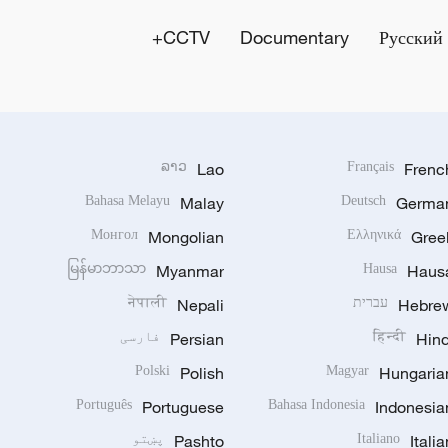
CCTV+
Documentary
Русский
ລາວ
Lao
Français
Frenc
Bahasa Melayu
Malay
Deutsch
Germa
Монгол
Mongolian
Ελληνικά
Gree
မြန်မာဘာသာ
Myanmar
Hausa
Haus
Hebre
עברית
Nepali
नेपाली
Hind
हिन्दी
Persian
فارسی
Polski
Polish
Magyar
Hungaria
Português
Portuguese
Bahasa Indonesia
Indonesia
Italia
Italiano
Pashto
پښتو