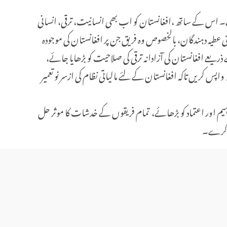
۔ اس کے ساتھ ،افغانستان کو اب بھی انسانیت، ترقی، انسانی
عطیہ دہندگان، بالخصوص وہ فریق جن پر افغانستان کی موجودہ
 ذریعے افغانستان کی آزادانہ ترقی کی صلاحیت کو بڑھایا جائے،
پس کریں تاکہ افغانستان کے لئے مالیاتی نظام کی ازسر نو تعمیر
ہیم اور اعتماد کو بڑھائے، تمام فریقوں کے خدشات کا موثر حل
ت کرے۔