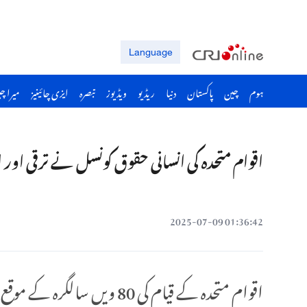
Language
ہوم
چین
پاکستان
دنیا
ریڈیو
ویڈیوز
تبصرہ
ایزی چائینیز
میرا چ
اقوام متحدہ کی انسانی حقوق کونسل نے ترقی اور ا
01:36:42 2025-07-09