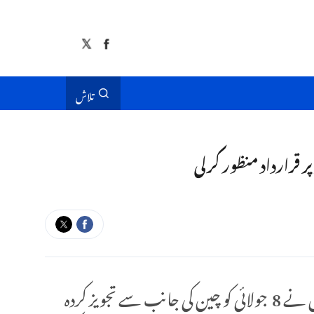
تلاش
ر قرارداد منظور کرلی
اقوام متحدہ کے قیام کی 80 ویں سالگرہ کے موقع پر اقوام متحدہ کی انسانی حقوق کونسل کے 59 ویں اجلاس نے 8 جولائی کو چین کی جانب سے تجویز کردہ