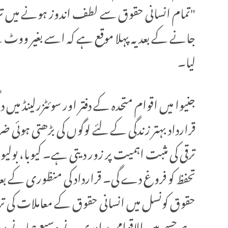
لیا۔
جنیوا میں اقوام متحدہ کے دفتر اور سوئٹزرلینڈ م
قرارداد بہتر زندگی کے لئے لوگوں کی بڑھتی ہوئی 
ترقی کی مثبت اہمیت پر زور دیتی ہے۔ کیوبا، بولیوی
تحفظ کو فروغ دے گی۔ قرارداد کی منظوری کے بعد ی
حقوق کونسل میں انسانی حقوق کے معاملات کی ترق
ہے جسے بین الاقوامی برادری نے وسیع پیمانے پر