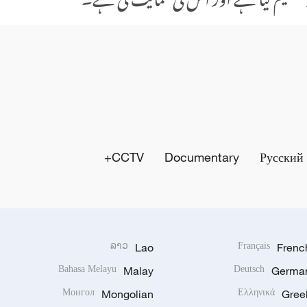
CCTV+
Documentary
Русский
ລາວ
Lao
Français
Frenc
Bahasa Melayu
Malay
Deutsch
Germa
Монгол
Mongolian
Ελληνικά
Gree