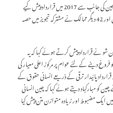
"تمام انسانی حقوق سے لطف اندوز ہونے میں ترقی کی شراکت" کے عنوان سے ایک قرارداد منظور کی۔ چین کی جانب سے 2017 میں قرارداد پیش کیے
جانے کے بعد یہ پہلا موقع ہے کہ اسے بغیر ووٹ کے اتفاق رائے سے منظور کیا گیا ہے۔ پاکستان، کیمرون اور 42 دیگر ممالک نے مشترکہ تجویز میں حصہ
ھن شو نے قرارداد پیش کرتے ہوئے کہا کہ یہ
فروغ دینے کے لئے عوام پر مرکوز اعلی معیار کی
ہ قرارداد پائیدار ترقی کے ذریعے انسانی حقوق کے
ین کو مبارکباد دیتے ہوئے کہا کہ چین انسانی
یں ایک مضبوط اور زیادہ متوازن متن پیش کیا