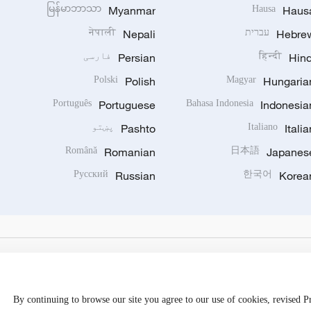
မြန်မာဘာသာ
Myanmar
Hausa
Haus
Hebre
עברית
Nepali
नेपाली
Hind
हिन्दी
Persian
فارسی
Polski
Polish
Magyar
Hungaria
Português
Portuguese
Bahasa Indonesia
Indonesia
Italia
Italiano
Pashto
پښتو
Română
Romanian
日本語
Japanes
Русский
Russian
한국어
Korea
By continuing to browse our site you agree to our use of cookies, revised 