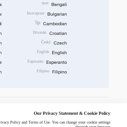
a
বাংলা
Bengali
w
Български
Bulgarian
i
ខ្មែរ
Cambodian
n
Hrvatski
Croatian
n
Český
Czech
n
English
English
e
Esperanto
Esperanto
n
Filipino
Filipino
DOWNLOAD OUR APP
Our Privacy Statement & Cookie Policy
Privacy Policy and Terms of Use. You can change your cookie settings
through your browser.