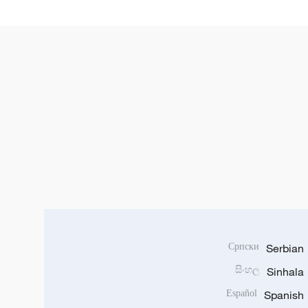
Српски
Serbian
සිංහල
Sinhala
Español
Spanish