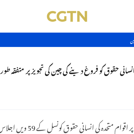
ین
نسانی حقوق کو فروغ دینے کی چین کی تجویز پر متفقہ طور پ