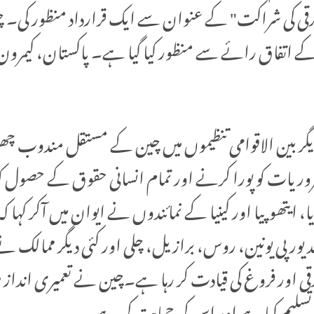
یں دیگر بین الاقوامی تنظیموں میں چین کے مستقل مندوب چ
ضروریات کو پورا کرنے اور تمام انسانی حقوق کے حصول کو 
ا، ایتھوپیا اور کینیا کے نمائندوں نے ایوان میں آکر کہا ک
ورپی یونین، روس، برازیل، چلی اور کئی دیگر ممالک نے چ
ی اور فروغ کی قیادت کر رہا ہے۔چین نے تعمیری انداز م
 تسلیم کیا ہے اور اس کی حمایت کی ہے۔