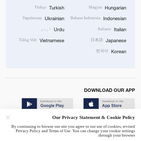
Türkçe
Magyar
Turkish
Hungarian
Українська
Bahasa Indonesia
Ukrainian
Indonesian
Italiano
اردو
Urdu
Italian
Tiếng Việt
日本語
Vietnamese
Japanese
한국어
Korean
DOWNLOAD OUR APP
Our Privacy Statement & Cookie Policy
By continuing to browse our site you agree to our use of cookies, revised
Privacy Policy and Terms of Use. You can change your cookie settings
through your browser.
© China Radio International.CRI. All Rights Reserved. 16A