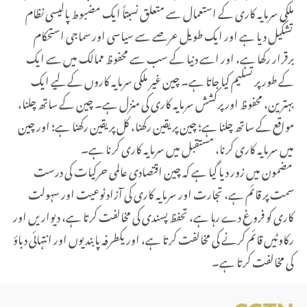
ملکی سرمایہ کاری کے استعمال سے متعلق نسبتاً ایک مضبوط پالیسی نظام
تشکیل دیا ہے اور ایک طویل عرصے سے سیاسی اور سماجی استحکام
برقرار رکھا ہے، اور اسے دنیا کے سب سے محفوظ ممالک میں سے ایک
کے طور پر تسلیم کیا جاتا ہے۔ چین غیر ملکی سرمایہ کاروں کے لیے ایک
بہترین، محفوظ اور پرکشش سرمایہ کاری کی منزل ہے۔ چین کے ساتھ چلنا،
مواقع کے ساتھ چلنا ہے؛ چین پر یقین رکھنا، کل پر یقین رکھنا ہے؛ اور چین
میں سرمایہ کاری کرنا، مستقبل میں سرمایہ کاری کرنا ہے۔
مضمون میں زور دیا گیا ہے کہ چین اقتصادی عالمی حرکیات کی درست
سمت پر قائم ہے، تجارت اور سرمایہ کاری کی آزاد نوعیت اور سہولت
کاری کو فروغ دے رہا ہے، تحفظ پسندی کی مخالفت کرتا ہے، دیواریں اور
رکاوٹیں قائم کرنے کی مخالفت کرتا ہے، اور یکطرفہ پابندیوں اور انتہائی دباؤ
کی مخالفت کرتا ہے۔