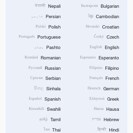
नेपाली
Български
Nepali
Bulgarian
ខ្មែរ
فارسی
Persian
Cambodian
Polski
Hrvatski
Polish
Croatian
Português
Český
Portuguese
Czech
English
پښتو
Pashto
English
Română
Esperanto
Romanian
Esperanto
Русский
Filipino
Russian
Filipino
Српски
Français
Serbian
French
සිංහල
Deutsch
Sinhala
German
Español
Ελληνικά
Spanish
Greek
Kiswahili
Hausa
Swahili
Hausa
עברית
தமிழ்
Tamil
Hebrew
ไทย
हिन्दी
Thai
Hindi