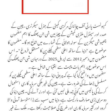
کمیونسٹ پارٹی آف چائنا کی مرکزی کمیٹی کے جنرل سیکرٹری ، چین کے
صدر اور سینٹرل ملٹری کمیشن کے چیئرمین شی جن پھنگ کا اہم مضمون
چھیوشی میگزین کے سولہ جولائی کے شمارے میں شائع ہو گا۔مضمون کا
موضوع ہے "دنیا کے ساتھ اعلیٰ سطحی کھلے پن کا مستقل فروغ "۔ اس
مضمون میں دسمبر 2012 سے اپریل 2025 کے درمیان شی جن پھنگ کی
اس موضوع پر اہم بات چیت سے اقتباس شامل ہے ۔
مضمون میں واضح کیا گیا ہے کہ بیرونی دنیا کے ساتھ اعلیٰ سطحی کھلے پن کو
مسلسل بڑھانے کی ضرورت ہے۔ چین کی غیر ملکی سرمایہ کاری استعمال
کرنے کی پالیسی میں کوئی تبدیلی نہیں آئی ہے اور نہ آئے گی۔ چین دنیا کی
دوسری بڑی صارف مارکیٹ ہے، دنیا میں سب سے بڑا متوسط آمدنی والا
گروہ اور کثیر سرمایہ کاری اور خرچ کی صلاحیت رکھتا ہے۔ ملک نے غیر