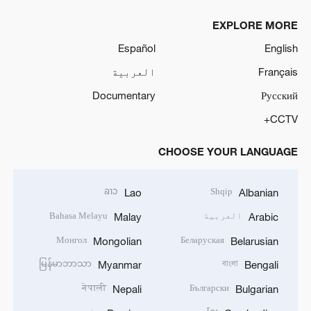
EXPLORE MORE
Español
English
Français
العربية
Documentary
Русский
CCTV+
CHOOSE YOUR LANGUAGE
ລາວ
Shqip
Lao
Albanian
العربية
Bahasa Melayu
Malay
Arabic
Монгол
Беларуская
Mongolian
Belarusian
မြန်မာဘာသာ
বাংলা
Myanmar
Bengali
नेपाली
Български
Nepali
Bulgarian