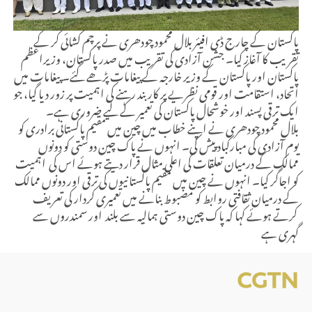
پاکستان کے چارج ڈی افیئر بلال محمود چودھری نے پرچم کشائی کر کے
تقریب کا آغاز کیا۔ جشن آزادی کی تقریب میں صدر پاکستان، وزیراعظم
پاکستان اورپاکستان کے وزیر خارجہ کے پیغامات پڑھے گئے۔ پیغامات میں
اتحاد، استقامت اور قومی نظریے پر کاربند رہنے کی اہمیت پر زور دیا گیا، جو
ایک ترقی پسند اور خوشحال پاکستان کی تعمیر کے لیے ضروری ہے۔
بلال محمود چودھری نے اپنے خطاب میں چین میں مقیم پاکستانی برادری کو
یوم آزادی کی مبارکباد پیش کی۔ انہوں نے پاک چین دوستی کو دونوں
ممالک کے درمیان تعلقات کی اعلی مثال قرار دیتے ہوئے اس کی اہمیت
کو اجاگر کیا۔ انہوں نے چین میں مقیم پاکستانیوں کی ترقی اور دونوں ممالک
کے درمیان ثقافتی روابط کو مضبوط بنانے میں تعمیری کردار کی تعریف
کرتے ہوئے کہا کہ پاک چین دوستی ہمالیہ سے بلند اور سمندروں سے
گہری ہے