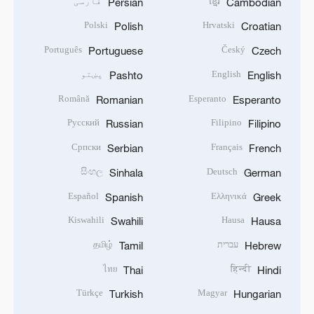
ខ្មែរ
فارسی
Persian
Cambodian
Polski
Hrvatski
Polish
Croatian
Português
Český
Portuguese
Czech
English
پښتو
Pashto
English
Română
Esperanto
Romanian
Esperanto
Русский
Filipino
Russian
Filipino
Српски
Français
Serbian
French
සිංහල
Deutsch
Sinhala
German
Español
Ελληνικά
Spanish
Greek
Kiswahili
Hausa
Swahili
Hausa
עברית
தமிழ்
Tamil
Hebrew
ไทย
हिन्दी
Thai
Hindi
Türkçe
Magyar
Turkish
Hungarian