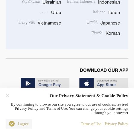
Українська
Bahasa Indonesia
Ukrainian
Indonesian
Italiano
اردو
Urdu
Italian
Tiếng Việt
日本語
Vietnamese
Japanese
한국어
Korean
DOWNLOAD OUR APP
Our Privacy Statement & Cookie Policy
By continuing to browse our site you agree to our use of cookies, revised
Privacy Policy and Terms of Use. You can change your cookie settings
through your browser.
© China Radio International.CRI. All Rights Reserved. 16A
Shijingshan Road, Beijing, China. 100040
I agree
Terms of Use
Privacy Policy