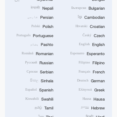
नेपाली
Български
Nepali
Bulgarian
ខ្មែរ
فارسی
Persian
Cambodian
Polski
Hrvatski
Polish
Croatian
Português
Český
Portuguese
Czech
English
پښتو
Pashto
English
Română
Esperanto
Romanian
Esperanto
Русский
Filipino
Russian
Filipino
Српски
Français
Serbian
French
සිංහල
Deutsch
Sinhala
German
Español
Ελληνικά
Spanish
Greek
Kiswahili
Hausa
Swahili
Hausa
עברית
தமிழ்
Tamil
Hebrew
ไทย
हिन्दी