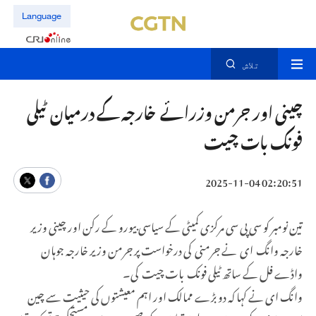
Language
تلاش
چینی اور جرمن وزرائے خارجہ کے درمیان ٹیلی
فونک بات چیت
02:20:51 2025-11-04
تین نومبر کو سی پی سی مرکزی کمیٹی کے سیاسی بیورو کے رکن اور چینی وزیر
خارجہ وانگ ای نے جرمنی کی درخواست پر جرمن وزیر خارجہ جوہان
واڈے فل کے ساتھ ٹیلی فونک بات چیت کی۔
وانگ ای نے کہا کہ دو بڑے ممالک اور اہم معیشتوں کی حیثیت سے چین