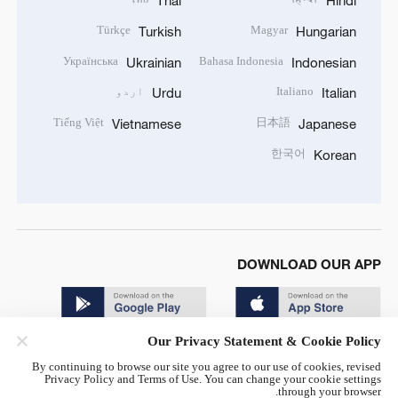
Thai
Hindi
Türkçe
Magyar
Turkish
Hungarian
Українська
Bahasa Indonesia
Ukrainian
Indonesian
Italiano
اردو
Urdu
Italian
Tiếng Việt
日本語
Vietnamese
Japanese
한국어
Korean
DOWNLOAD OUR APP
Our Privacy Statement & Cookie Policy
By continuing to browse our site you agree to our use of cookies, revised
Privacy Policy and Terms of Use. You can change your cookie settings
through your browser.
© China Radio International.CRI. All Rights Reserved. 16A