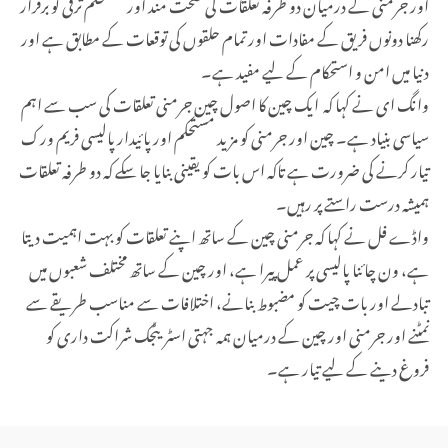
اور جرمنی کے درمیان دو طرفہ تعلقات کی صحت مند اور مستحکم ترقی کو برقرار
رکھنا دونوں فریق کے مفادات اور تمام حلقوں کی توقعات کے مطابق ہے اور
دنیا میں امن و استحکام کے لیے مفید ہے۔
وانگ ای نے کہا کہ ایک چین کا اصول چین جرمنی تعلقات کی سب سے اہم
سیاسی بنیاد ہے۔ چین اور جرمنی کو مزید مستحکم اور پائیدار پالیسی فریم ورک
تیار کرنے کی ضرورت ہے تاکہ اس بات کو یقینی بنایا جا سکے کہ دو طرفہ تعلقات
ہمیشہ درست راستے پر رہیں۔
واڈے فل نے کہا کہ جرمنی چین کے ساتھ اپنے تعلقات کو بہت اہمیت دیتا
ہے، ون چائنا پالیسی پر عمل پیرا ہے، اور چین کے ساتھ مختلف شعبوں میں
تبادلے اور بات چیت کو مضبوط بنانے، اختلافات سے مناسب طریقے سے
نمٹنے اور جرمنی اور چین کے درمیان ہمہ جہتی اسٹریٹجک شراکت داری کو
فروغ دینے کے لیے تیار ہے۔