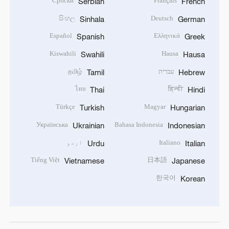
Српски
Français
Serbian
French
සිංහල
Deutsch
Sinhala
German
Español
Ελληνικά
Spanish
Greek
Kiswahili
Hausa
Swahili
Hausa
עברית
தமிழ்
Tamil
Hebrew
ไทย
हिन्दी
Thai
Hindi
Türkçe
Magyar
Turkish
Hungarian
Українська
Bahasa Indonesia
Ukrainian
Indonesian
Italiano
اردو
Urdu
Italian
Tiếng Việt
日本語
Vietnamese
Japanese
한국어
Korean