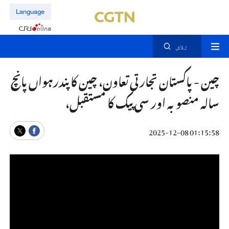
Language
تلاش
چین - پاکستان تجارتی تعاون، چین کا پندرہواں پانچ
سالہ منصوبہ اور سی پیک کا مستقبل،
01:15:58 2025-12-08