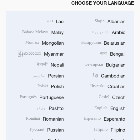
CHOOSE YOUR LANGUAGE
ລາວ
Shqip
Lao
Albanian
العربية
Bahasa Melayu
Malay
Arabic
Монгол
Беларуская
Mongolian
Belarusian
မြန်မာဘာသာ
বাংলা
Myanmar
Bengali
नेपाली
Български
Nepali
Bulgarian
ខ្មែរ
فارسی
Persian
Cambodian
Polski
Hrvatski
Polish
Croatian
Português
Český
Portuguese
Czech
English
پښتو
Pashto
English
Română
Esperanto
Romanian
Esperanto
Русский
Filipino
Russian
Filipino