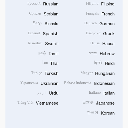
Русский
Filipino
Russian
Filipino
Српски
Français
Serbian
French
සිංහල
Deutsch
Sinhala
German
Español
Ελληνικά
Spanish
Greek
Kiswahili
Hausa
Swahili
Hausa
עברית
தமிழ்
Tamil
Hebrew
ไทย
हिन्दी
Thai
Hindi
Türkçe
Magyar
Turkish
Hungarian
Українська
Bahasa Indonesia
Ukrainian
Indonesian
Italiano
اردو
Urdu
Italian
Tiếng Việt
日本語
Vietnamese
Japanese
한국어
Korean