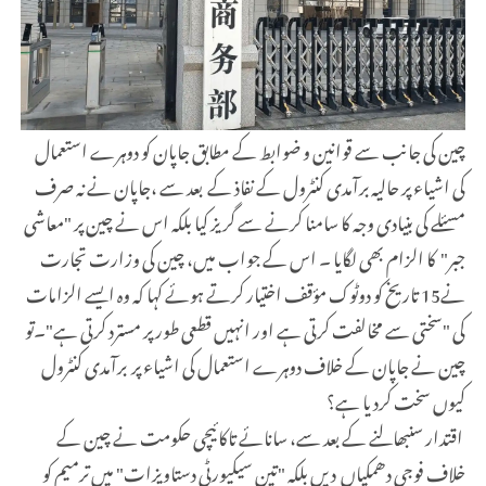
چین کی جانب سے قوانین و ضوابط کے مطابق جاپان کو دوہرے استعمال
کی اشیاء پر حالیہ برآمدی کنٹرول کے نفاذ کے بعد سے ،جاپان نے نہ صرف
مسئلے کی بنیادی وجہ کا سامنا کرنے سے گریز کیا بلکہ اس نے چین پر "معاشی
جبر" کا الزام بھی لگایا ۔ اس کے جواب میں، چین کی وزارت تجارت
نے15 تاریخ کو دوٹوک مؤقف اختیار کرتے ہوئے کہا کہ وہ ایسے الزامات
کی "سختی سے مخالفت کرتی ہے اور انہیں قطعی طور پر مسترد کرتی ہے"۔تو
چین نے جاپان کے خلاف دوہرے استعمال کی اشیاء پر برآمدی کنٹرول
کیوں سخت کردیا ہے؟
اقتدار سنبھالنے کے بعد سے، سانائے تاکائیچی حکومت نے چین کے
خلاف فوجی دھمکیاں دیں بلکہ "تین سیکیورٹی دستاویزات" میں ترمیم کو