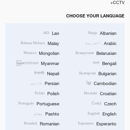
CCTV+
CHOOSE YOUR LANGUAGE
ລາວ
Shqip
Lao
Albanian
العربية
Bahasa Melayu
Malay
Arabic
Монгол
Беларуская
Mongolian
Belarusian
မြန်မာဘာသာ
বাংলা
Myanmar
Bengali
नेपाली
Български
Nepali
Bulgarian
ខ្មែរ
فارسی
Persian
Cambodian
Polski
Hrvatski
Polish
Croatian
Português
Český
Portuguese
Czech
English
پښتو
Pashto
English
Română
Esperanto
Romanian
Esperanto