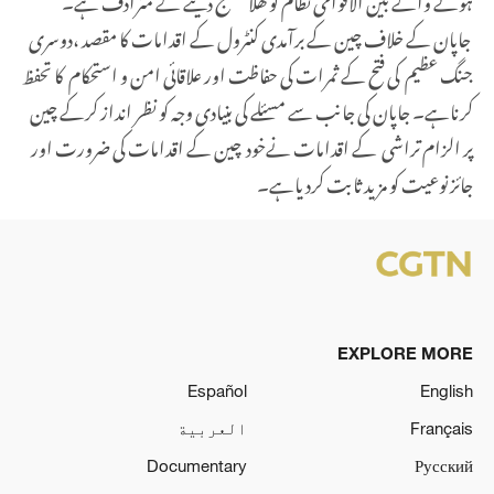
جاپان کے خلاف چین کے برآمدی کنٹرول کے اقدامات کا مقصد ،دوسری
جنگ عظیم کی فتح کے ثمرات کی حفاظت اور علاقائی امن و استحکام کا تحفظ
کرناہے۔ جاپان کی جانب سے مسئلے کی بنیادی وجہ کو نظر انداز کرکے چین
پر الزام تراشی کے اقدامات نےخود چین کے اقدامات کی ضرورت اور
جائز نوعیت کو مزید ثابت کردیاہے۔
EXPLORE MORE
Español
English
Français
العربية
Documentary
Русский