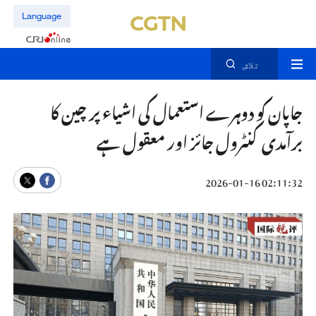
Language
تلاش
جاپان کو دوہرے استعمال کی اشیاء پر چین کا
برآمدی کنٹرول جائز اور معقول ہے
02:11:32 2026-01-16