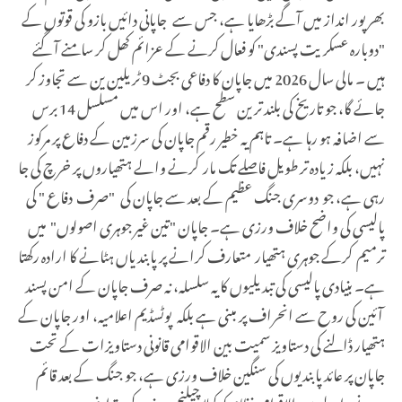
بھرپور انداز میں آگے بڑھایا ہے، جس سے جاپانی دائیں بازو کی قوتوں کے
"دوبارہ عسکریت پسندی" کو فعال کرنے کے عزائم کھل کر سامنے آ گئے
ہیں ۔ مالی سال 2026 میں جاپان کا دفاعی بجٹ 9 ٹریلین ین سے تجاوز کر
جائے گا، جو تاریخ کی بلند ترین سطح ہے، اور اس میں مسلسل 14 برس
سے اضافہ ہو رہا ہے۔ تاہم یہ خطیر رقم جاپان کی سرزمین کے دفاع پر مرکوز
نہیں، بلکہ زیادہ تر طویل فاصلے تک مار کرنے والے ہتھیاروں پر خرچ کی جا
رہی ہے، جو دوسری جنگ عظیم کے بعد سے جاپان کی "صرف دفاع " کی
پالیسی کی واضح خلاف ورزی ہے۔ جاپان "تین غیر جوہری اصولوں" میں
ترمیم کرکے جوہری ہتھیار متعارف کرانے پر پابندیاں ہٹانے کا ارادہ رکھتا
ہے۔ بنیادی پالیسی کی تبدیلیوں کا یہ سلسلہ، نہ صرف جاپان کے امن پسند
آئین کی روح سے انحراف پر مبنی ہے بلکہ پوٹسڈیم اعلامیہ، اور جاپان کے
ہتھیار ڈالنے کی دستاویز سمیت بین الاقوامی قانونی دستاویزات کے تحت
جاپان پر عائد پابندیوں کی سنگین خلاف ورزی ہے، جو جنگ کے بعد قائم
ہونے والے بین الاقوامی نظام کو کھلا چیلنج دینے کے مترادف ہے۔