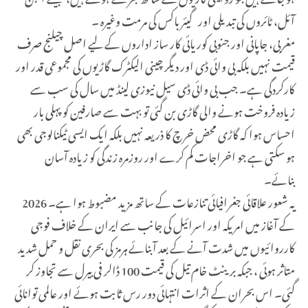
آئل، ٹائروں کی تبدیلی اور گیئر باکس کی مرمت وغیرہ ۔
مغربی، جاپانی اور جنوبی کوریائی کار ساز اداروں کے لیے اصل چیلنج صرف
قیمت نہیں بلکہ بی وائی ڈی اور دیگر چینی الیکٹرک گاڑیوں کی مجموعی قدر اور
کارکردگی ہے۔ جب بی وائی ڈی سیل نیوزی لینڈ میں سال کی سب سے
زیادہ فروخت ہونے والی گاڑی بن گئی تو بہت سے صارفین کو پہلی بار
احساس ہوا کہ گاڑی محض خرچ کا ذریعہ نہیں بلکہ ایک ایسی ٹیکنالوجی بھی
ہو سکتی ہے جو اخراجات کم کرے اور روزمرہ زندگی کو زیادہ آسان
بنائے۔
یہ شعور علاقائی جغرافیائی تنازعات کے ساتھ مزید مضبوط ہوا ہے۔ 2026
کے آغاز میں امریکہ اور اسرائیل کی جانب سے ایران کے خلاف فوجی
کارروائیوں میں شدت آنے کے بعد آبنائے ہرمز کی بحری نقل و حمل شدید
متاثر ہوئی ، جبکہ برینٹ خام تیل کی قیمت 100 ڈالر فی بیرل سے تجاوز کر
گئی۔ اس بحران کے اثرات انتہائی دور رس ثابت ہوئے اور عالمی توانائی