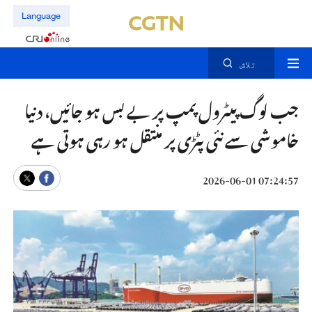
Language
تلاش
جب لوگ پیٹرول پمپ پر بے بس ہو جائیں، دنیا
خاموشی سے نئی پٹڑی پر منتقل ہو رہی ہوتی ہے
07:24:57 2026-06-01