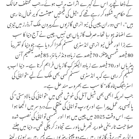
کے ڈھانچے پر اس کے گہرے اثرات مرتب ہوئے۔جب مختلف ممالک
کے حکام یہ شکوہ کر رہے تھے کہ "تیل کی قیمتیں معیشت کو یرغمال بنا رہی
ہیں"، اسی دوران چین کی نیو انرجی گاڑیوں کے بیرون ملک آرڈرز میں تیزی
سے اضافہ ہو رہا تھا۔صرف گاڑیاں ہی نہیں، چین نے آج دنیا کا سب
سے بڑا اور مکمل نیو انرجی انڈسٹری سسٹم کھڑا کر دیا ہے، جو دنیا کو تقریباً
80 فیصد شمسی پینلز، 70 فیصد سے زیادہ ونڈ ٹربائنز، 85 فیصد لیتھیم آئن
بیٹریاں اور 70 فیصد سے زیادہ الیکٹرک گاڑیاں فراہم کرتا ہے۔ دنیا اب یہ
تسلیم کر رہی ہے کہ یہ انڈسٹری سسٹم کسی بھی ملک کے لیے "توانائی کی
اسٹر یٹجک پناہ گاہ" کا سب سے بھروسہ مند حل ہے۔
جب امریکہ ابھی بھی شیل آئل کی خوش فہمی میں "توانائی کی بالادستی" کی
پالیسی پر عمل پیرا ہے اور یورپ توانائی کی منتقلی کے دردِ سر میں الجھا ہوا
ہے، اس وقت 2025 میں چین میں ہوا اور شمسی توانائی کی نصب شدہ
صلاحیت تاریخی طور پر تھرمل پاور سے تجاوز کر چکی تھی۔ دنیا میں چلنے
والی ہر تین برقی گاڑیوں میں سے دو چینی بیٹریوں سے لیس ہیں۔ نیوزی لینڈ