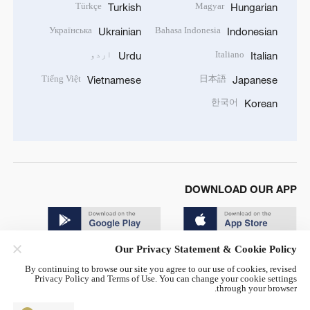
Türkçe
Magyar
Turkish
Hungarian
Українська
Bahasa Indonesia
Ukrainian
Indonesian
Italiano
اردو
Urdu
Italian
Tiếng Việt
日本語
Vietnamese
Japanese
한국어
Korean
DOWNLOAD OUR APP
Our Privacy Statement & Cookie Policy
By continuing to browse our site you agree to our use of cookies, revised
Privacy Policy and Terms of Use. You can change your cookie settings
through your browser.
© China Radio International.CRI. All Rights Reserved. 16A
Shijingshan Road, Beijing, China. 100040