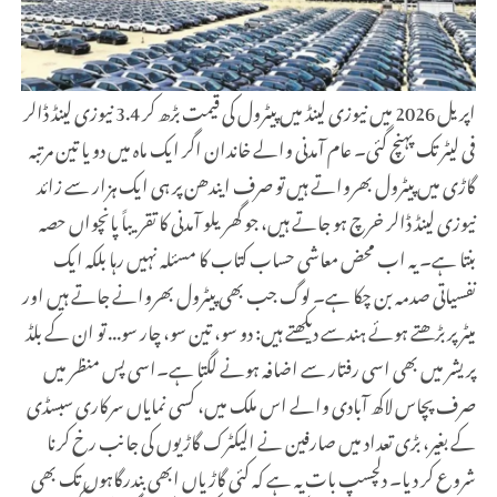
اپریل 2026 میں نیوزی لینڈ میں پیٹرول کی قیمت بڑھ کر 3.4 نیوزی لینڈ ڈالر
فی لیٹر تک پہنچ گئی۔ عام آمدنی والے خاندان اگر ایک ماہ میں دو یا تین مرتبہ
گاڑی میں پیٹرول بھرواتے ہیں تو صرف ایندھن پر ہی ایک ہزار سے زائد
نیوزی لینڈ ڈالر خرچ ہو جاتے ہیں، جو گھریلو آمدنی کا تقریباً پانچواں حصہ
بنتا ہے۔ یہ اب محض معاشی حساب کتاب کا مسئلہ نہیں رہا بلکہ ایک
نفسیاتی صدمہ بن چکا ہے۔ لوگ جب بھی پیٹرول بھروانے جاتے ہیں اور
میٹر پر بڑھتے ہوئے ہندسے دیکھتے ہیں: دو سو، تین سو، چار سو... تو ان کے بلڈ
پریشر میں بھی اسی رفتار سے اضافہ ہونے لگتا ہے۔اسی پس منظر میں
صرف پچاس لاکھ آبادی والے اس ملک میں، کسی نمایاں سرکاری سبسڈی
کے بغیر، بڑی تعداد میں صارفین نے الیکٹرک گاڑیوں کی جانب رخ کرنا
شروع کر دیا۔ دلچسپ بات یہ ہے کہ کئی گاڑیاں ابھی بندرگاہوں تک بھی