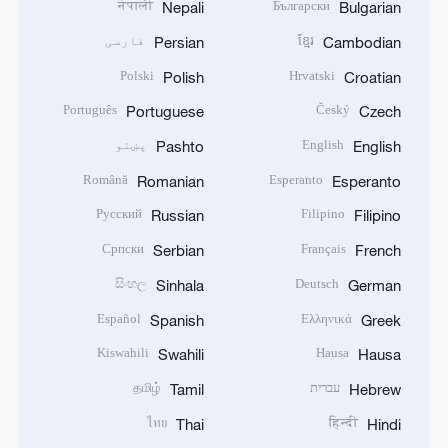
नेपाली
Български
Nepali
Bulgarian
ខ្មែរ
فارسی
Persian
Cambodian
Polski
Hrvatski
Polish
Croatian
Português
Český
Portuguese
Czech
English
پښتو
Pashto
English
Română
Esperanto
Romanian
Esperanto
Русский
Filipino
Russian
Filipino
Српски
Français
Serbian
French
සිංහල
Deutsch
Sinhala
German
Español
Ελληνικά
Spanish
Greek
Kiswahili
Hausa
Swahili
Hausa
עברית
தமிழ்
Tamil
Hebrew
ไทย
हिन्दी
Thai
Hindi