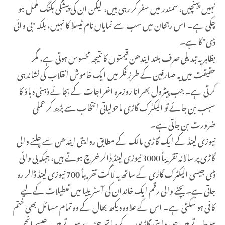
نہیں پہنچیں، سمندر میں سفر کر رہی ہیں، لیکن ان کی پیشگی بکنگ مکمل ہو
چکی ہے۔ اس رجحان میں سب سے نمایاں نام ٹیسلا کا نہیں، بلکہ "بی وائی
ڈی"کا ہے۔
بظاہر یہ تبدیلی صرف بلند ایندھن قیمتوں کا نتیجہ محسوس ہوتی ہے، مگر
حقیقت میں یہ صارفین کے طرزِ فکر میں ایک خاموش انقلاب کی نشاندہی
کرتی ہے۔ جب پیٹرول بھرانا روزمرہ اخراجات کے بجائے ذہنی دباؤ کا
سبب بن جائے تو الیکٹرک گاڑی ماحولیاتی انتخاب سے بڑھ کر عملی
ضرورت بن جاتی ہے۔
نیوزی لینڈ کے ایک گاڑی مالک کے مطابق روایتی ایندھن سے چلنے والی
گاڑی پر سالانہ تقریباً 3000 نیوزی لینڈ ڈالر خرچ ہوتے ہیں، جبکہ بی وائی
ڈی جیسی الیکٹرک گاڑی کے ساتھ یہ لاگت تقریباً 700 نیوزی لینڈ ڈالر رہ
جاتی ہے۔ بچنے والی رقم ایک خاندان کی آسٹریلیا میں تعطیلات کے لیے
کافی ہو سکتی ہے۔ اس کے علاوہ دیکھ بھال کے وہ تمام مسائل بھی ختم
ہو جاتے ہیں جو روایتی گاڑیوں کے ساتھ جڑے ہوتے ہیں، جیسے انجن