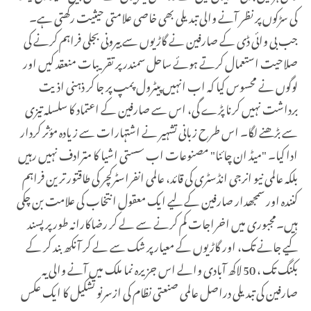
کی سڑکوں پر نظر آنے والی تبدیلی بھی خاصی علامتی حیثیت رکھتی ہے۔
جب بی وائی ڈی کے صارفین نے گاڑیوں سے بیرونی بجلی فراہم کرنے کی
صلاحیت استعمال کرتے ہوئے ساحل سمندر پر تقریبات منعقد کیں اور
لوگوں نے محسوس کیا کہ اب انہیں پیٹرول پمپ پر جا کر ذہنی اذیت
برداشت نہیں کرنا پڑے گی، اس سے صارفین کے اعتماد کا سلسلہ تیزی
سے بڑھنے لگا۔ اس طرح زبانی تشہیر نے اشتہارات سے زیادہ مؤثر کردار
ادا کیا۔ "میڈ ان چائنا" مصنوعات اب سستی اشیا کا مترادف نہیں رہیں
بلکہ عالمی نیو انرجی انڈسٹری کی قائد، عالمی انفراسٹرکچر کی طاقتور ترین فراہم
کنندہ اور سمجھدار صارفین کے لیے ایک معقول انتخاب کی علامت بن چکی
ہیں۔مجبوری میں اخراجات کم کرنے سے لے کر رضاکارانہ طور پر پسند
کیے جانے تک، اور گاڑیوں کے معیار پر شک سے لے کر آنکھ بند کر کے
بکنگ تک ، 50 لاکھ آبادی والے اس جزیرہ نما ملک میں آنے والی یہ
صارفین کی تبدیلی دراصل عالمی صنعتی نظام کی ازسرنو تشکیل کا ایک عکس