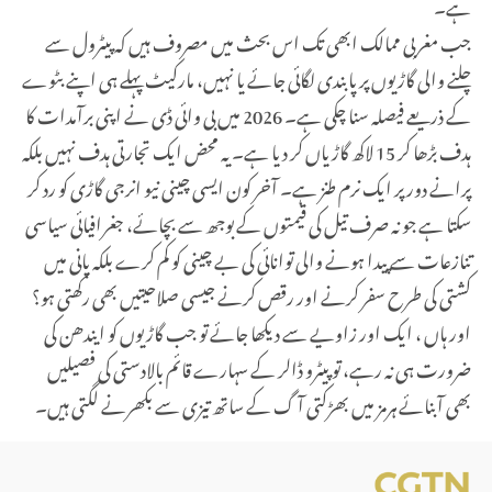
ہے۔
جب مغربی ممالک ابھی تک اس بحث میں مصروف ہیں کہ پیٹرول سے
چلنے والی گاڑیوں پر پابندی لگائی جائے یا نہیں، مارکیٹ پہلے ہی اپنے بٹوے
کے ذریعے فیصلہ سنا چکی ہے۔ 2026 میں بی وائی ڈی نے اپنی برآمدات کا
ہدف بڑھا کر 15 لاکھ گاڑیاں کر دیا ہے۔ یہ محض ایک تجارتی ہدف نہیں بلکہ
پرانے دور پر ایک نرم طنز ہے۔ آخر کون ایسی چینی نیو انرجی گاڑی کو رد کر
سکتا ہے جو نہ صرف تیل کی قیمتوں کے بوجھ سے بچائے، جغرافیائی سیاسی
تنازعات سے پیدا ہونے والی توانائی کی بے چینی کو کم کرے بلکہ پانی میں
کشتی کی طرح سفر کرنے اور رقص کرنے جیسی صلاحیتیں بھی رکھتی ہو؟
اور ہاں ، ایک اور زاویے سے دیکھا جائے تو جب گاڑیوں کو ایندھن کی
ضرورت ہی نہ رہے، تو پیٹرو ڈالر کے سہارے قائم بالادستی کی فصیلیں
بھی آبنائے ہرمز میں بھڑکتی آگ کے ساتھ تیزی سے بکھرنے لگتی ہیں۔