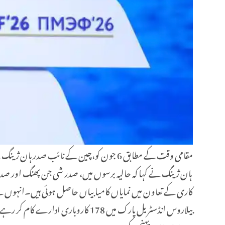
مقامی وقت کے مطابق 6 جون کو،چین کے نائب صدر ہان ژینگ نے منسک میں چین-بیلاروس صنعتی و سرمایہ کاری تعاون فورم کی افتتاحی تقریب میں شرکت کی اور خطاب کیا۔
ہان ژینگ نے کہا کہ حالیہ برسوں میں، صدر شی جن پھنگ اور صدر ال
بیلاروس انڈسٹریل پارک میں 178 کار