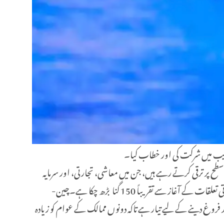
ح پر ترقی کرتے رہے ہیں، جن میں معاشی، تجارتی، اور سرمایہ
کاری کے تعاون میں نمایاں کامیابیاں حاصل ہوئی ہیں۔انہوں نے کہا کہ 2025 تک، چین اور بیلاروس کے درمیان دو طرفہ تجارتی حجم سفارتی تعلقات کے آغاز سے تقریباً 150 گنا بڑھ چکا ہے۔چین-
ی کو مزید فروغ دینے کے لیے تیار ہے تاکہ دونوں ممالک کے عوام کو زیادہ