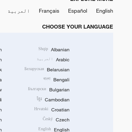
English
Español
Français
العربية
CHOOSE YOUR LANGUAGE
h
Shqip
Albanian
Arabic
العربية
n
k
Беларуская
Belarusian
a
বাংলা
Bengali
w
Български
Bulgarian
i
ខ្មែរ
Cambodian
n
Hrvatski
Croatian
n
Český
Czech
n
English
English