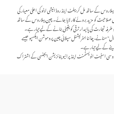
س کے ساتھ مل کر بیلٹ اینڈ روڈ انیشی ایٹو کی اعلیٰ معیار کی
 کی صلاحیت کو مزید بروئے کار لایا جائے۔ چین بیلاروس کے ساتھ
فہ تجارت کی پائیدار ترقی کو یقینی بنانے کے لیے تیار ہے۔
منانے، چائنا انٹرنیشنل سپلائی چین پروموشن ایکسپو جیسے
ینے کے لیے تیار ہے۔
روسی اسٹیٹ انویسٹمنٹ اینڈ پرائیویٹائزیشن ایجنسی کے اشتراک