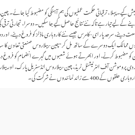
پہلا ، ترقیاتی حکمت عملیوں کی ہم آہنگی کو مضبوط کیا جائے۔ چین بیلارو
ینے کے لیے تیار ہے تاکہ نئے نتائج حاصل کیے جا سکیں۔ دوسرا، تجارتی ترقی
ینے، سرحد پار ای-کامرس جیسے نئے کاروباری ماڈلز کو فروغ دینے، اور دو طر
وں ممالک ایک دوسرے کے ساتھ مل کر "چین-بیلاروس صنعتی تعاون کا سال" 
عاون کو مضبوط کرنے، اور ابھرتے ہوئے شعبوں میں گہرے انضمام کو فروغ د
ار دی پروموشن آف انٹرنیشنل ٹریڈ، چین-بیلاروس انڈسٹریل پارک، اور بیلا
زائد نمائندوں نے شرکت کی۔