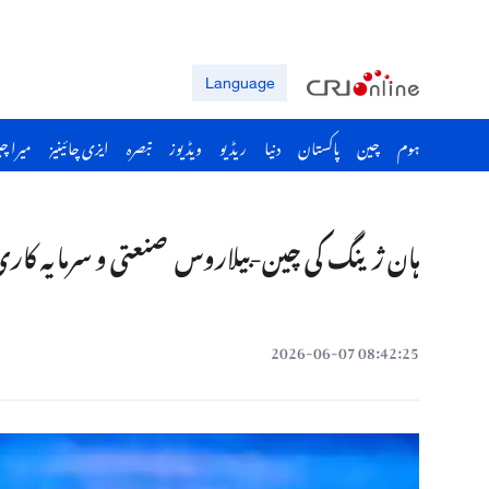
Language
ہوم
چین
پاکستان
دنیا
ریڈیو
ویڈیوز
تبصرہ
ایزی چائینیز
میرا چ
ہان ژینگ کی چین-بیلاروس صنعتی و سرمایہ کار
08:42:25 2026-06-07