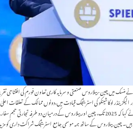
یگزینڈر لوکاشینکو کی اسٹریٹجک قیادت میں،دونوں ممالک کے تعلقات اعلیٰ سط
وباری ادارے کام کر رہے ہیں۔ چین بیلاروس کے ساتھ ہمہ موسمی جامع اسٹریٹجک شراکت دار