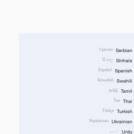
Српски
Serbian
සිංහල
Sinhala
Español
Spanish
Kiswahili
Swahili
தமிழ்
Tamil
ไทย
Thai
Türkçe
Turkish
Українська
Ukrainian
Urdu
اردو