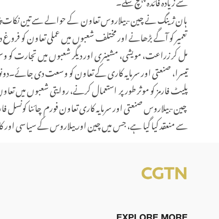
سے زیادہ فائدہ پہنچ سکے۔
ہان ژینگ نے چین-بیلاروس تعاون کے حوالے سے تین نکات پیش کیے۔
تعمیر کو آگے بڑھانے اور مختلف شعبوں میں عملی تعاون کو فروغ د
مل کر زراعت، مویشی، مشینری اور دیگر شعبوں میں تجارت کو وسعت د
تیسرا، صنعتی اور سرمایہ کاری کے تعاون کو وسعت دی جائے۔دون
پلیٹ فارمز کو موثر طور پر استعمال کرنے، روایتی شعبوں میں ت
چین-بیلاروس صنعتی اور سرمایہ کاری تعاون فورم چائنا کونسل ف
سے منعقد کیا گیا ہے، جس میں چین اور بیلاروس کے سیاسی اور کاروباری حلقوں کے 400 سے 
EXPLORE MORE