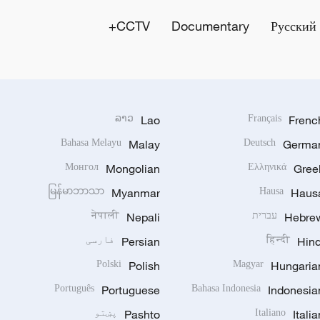
CCTV+
Documentary
Русский
ລາວ
Lao
Français
Frenc
Bahasa Melayu
Malay
Deutsch
Germa
Монгол
Mongolian
Ελληνικά
Gree
မြန်မာဘာသာ
Myanmar
Hausa
Haus
Hebre
עברית
Nepali
नेपाली
Hind
हिन्दी
Persian
فارسی
Polski
Polish
Magyar
Hungaria
Português
Portuguese
Bahasa Indonesia
Indonesia
Italia
Italiano
Pashto
پښتو