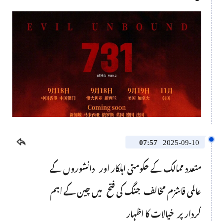
This
is
a
No compatible source was found for this media.
modal
window.
07:57
2025-09-10
متعدد ممالک کے حکومتی اہلکار اور دانشوروں کے
عالمی فاشزم مخالف جنگ کی فتح میں چین کے اہم
کردار پر خیالات کا اظہار