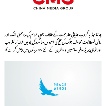
چائنا میڈیا گروپ جاپانی جارحیت کے خلاف چینی عوام کی مزاحمتی جنگ اور
عالمی فسطائیت مخالف جنگ کی فتح کی اسیویں سالگرہ کی یاد میں شاندار تقریب
اور فوجی پریڈ عالمی سامعین و ناظرین کے لئے 85 زبانوں میں پیش کرے گا