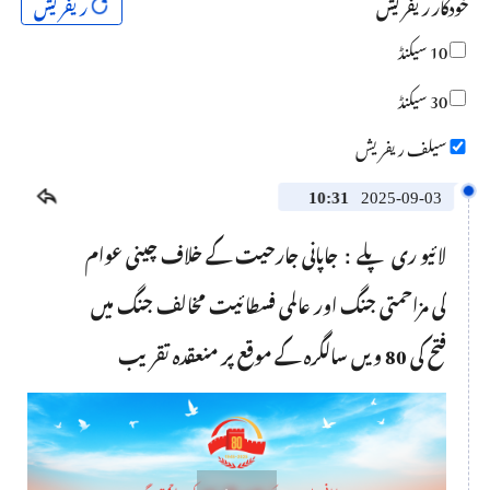
خودکار ریفریش
ریفریش
10 سیکنڈ
30 سیکنڈ
سیلف ریفریش
10:31
2025-09-03
لائیو ری پلے：جاپانی جارحیت کے خلاف چینی عوام
کی مزاحمتی جنگ اور عالمی فسطائیت مخالف جنگ میں
فتح کی 80 ویں سالگرہ کے موقع پر منعقدہ تقریب