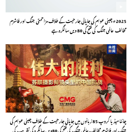
2025ء چینی عوام کی جاپانی جارحیت کے خلاف مزاحمتی جنگ اور فاشزم
مخالف عالمی جنگ کی فتح کی 80 ویں سالگرہ ہے
چائنا میڈیا گروپ 85 زبانوں میں جاپانی جارحیت کے خلاف چینی عوام کی
جنگ اور فاشزم مخالف عالمی جنگ کی فتح کی 80ویں سالگرہ کی تقریب کی