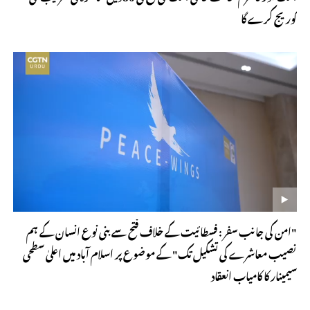
کوریج کرے گا
"امن کی جانب سفر : فسطائیت کے خلاف فتح سے بنی نوع انسان کے ہم
نصیب معاشرے کی تشکیل تک" کے موضوع پر اسلام آباد میں اعلیٰ سطحی
سیمینار کا کامیاب انعقاد