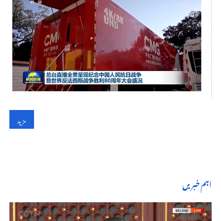
This
is
a
No compatible source was found for this media.
modal
window.
مزید
اہم خبریں