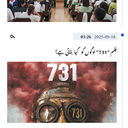
This
is
a
No compatible source was found for this media.
modal
window.
03:26
2025-09-18
فلم "731" لوگوں کو کیا بتاتی ہے؟
This
is