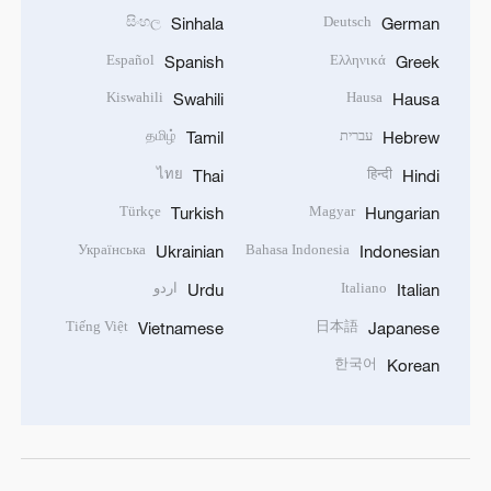
සිංහල
Deutsch
Sinhala
German
Español
Ελληνικά
Spanish
Greek
Kiswahili
Hausa
Swahili
Hausa
தமிழ்
עברית
Tamil
Hebrew
ไทย
हिन्दी
Thai
Hindi
Türkçe
Magyar
Turkish
Hungarian
Українська
Bahasa Indonesia
Ukrainian
Indonesian
اردو
Italiano
Urdu
Italian
Tiếng Việt
日本語
Vietnamese
Japanese
한국어
Korean