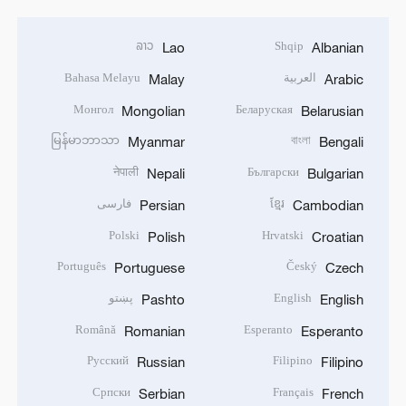
ລາວ
Shqip
Lao
Albanian
Bahasa Melayu
العربية
Malay
Arabic
Монгол
Беларуская
Mongolian
Belarusian
မြန်မာဘာသာ
বাংলা
Myanmar
Bengali
नेपाली
Български
Nepali
Bulgarian
فارسی
ខ្មែរ
Persian
Cambodian
Polski
Hrvatski
Polish
Croatian
Português
Český
Portuguese
Czech
پښتو
English
Pashto
English
Română
Esperanto
Romanian
Esperanto
Русский
Filipino
Russian
Filipino
Српски
Français
Serbian
French