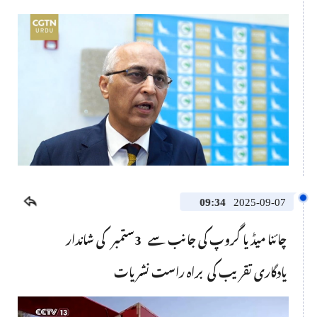
This
is
a
No compatible source was found for this media.
modal
window.
09:34
2025-09-07
چائنا میڈیا گروپ کی جانب سے 3ستمبر کی شاندار
یادگاری تقریب کی براہ راست نشریات