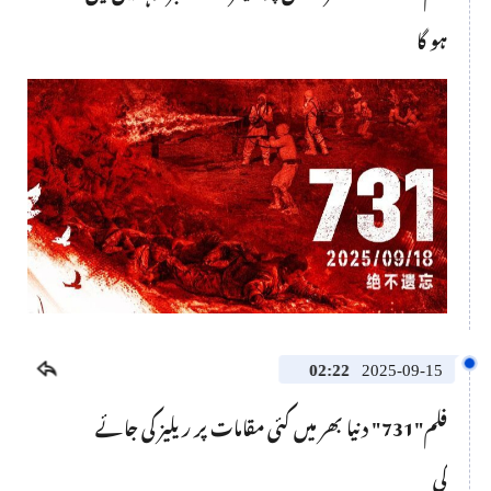
ہو گا
This
is
a
No compatible source was found for this media.
modal
window.
02:22
2025-09-15
فلم"731" دنیا بھر میں کئی مقامات پر ریلیز کی جائے
گی