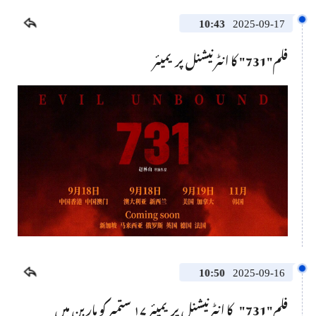
a
No compatible source was found for this media.
modal
window.
10:43
2025-09-17
فلم"731" کا انٹرنیشنل پریمیئر
This
is
a
No compatible source was found for this media.
modal
window.
10:50
2025-09-16
فلم"731" کا انٹرنیشنل پریمیئر ۱۷ ستمبر کو ہاربن میں