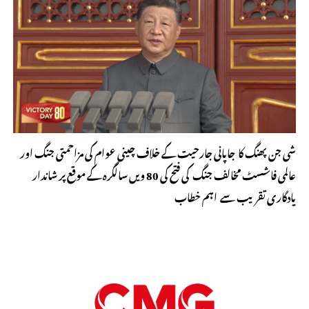
شی جن پھنگ کا جاپانی جارحیت کے خلاف چینی عوام کی مزاحمتی جنگ اور
عالمی فاشسٹ مخالف جنگ کی فتح کی 80 ویں سالگرہ کے موقع پر شاندار
یادگاری تقریب سے اہم خطاب